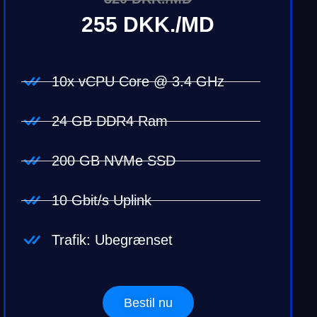
255 DKK./MD
10x vCPU Core @ 3.4 GHz
24 GB DDR4 Ram
200 GB NVMe SSD
10 Gbit/s Uplink
Trafik: Ubegrænset
Bestil nu