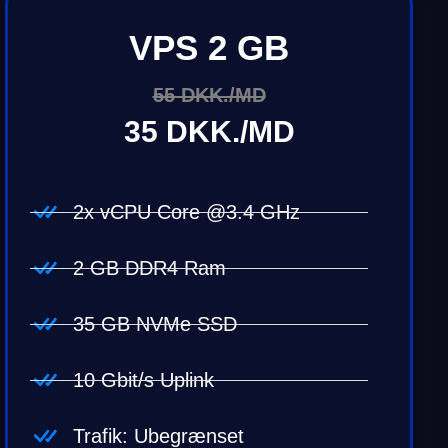
VPS 2 GB
55 DKK./MD
35 DKK./MD
2x vCPU Core @3.4 GHz
2 GB DDR4 Ram
35 GB NVMe SSD
10 Gbit/s Uplink
Trafik: Ubegrænset