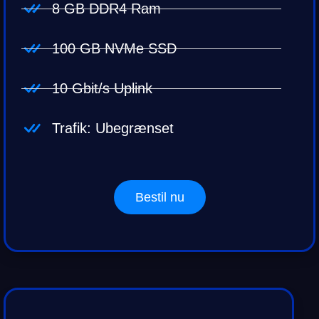
8 GB DDR4 Ram
100 GB NVMe SSD
10 Gbit/s Uplink
Trafik: Ubegrænset
Bestil nu