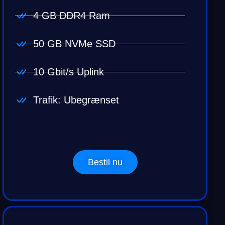
4 GB DDR4 Ram
50 GB NVMe SSD
10 Gbit/s Uplink
Trafik: Ubegrænset
Bestil nu