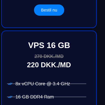
Bestil nu
VPS 16 GB
270 DKK./MD
220 DKK./MD
8x vCPU Core @ 3.4 GHz
16 GB DDR4 Ram