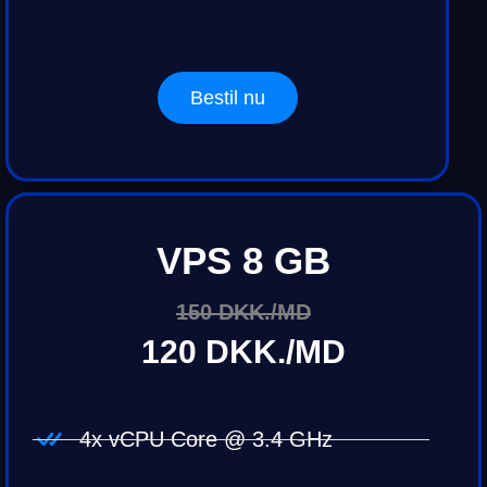
Bestil nu
VPS 8 GB
150 DKK./MD
120 DKK./MD
4x vCPU Core @ 3.4 GHz