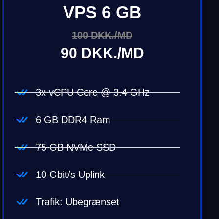
VPS 6 GB
100 DKK./MD
90 DKK./MD
3x vCPU Core @ 3.4 GHz
6 GB DDR4 Ram
75 GB NVMe SSD
10 Gbit/s Uplink
Trafik: Ubegrænset