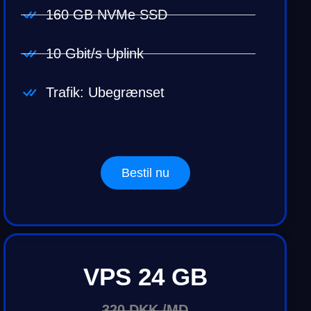
160 GB NVMe SSD
10 Gbit/s Uplink
Trafik: Ubegrænset
Bestil nu
VPS 24 GB
320 DKK./MD