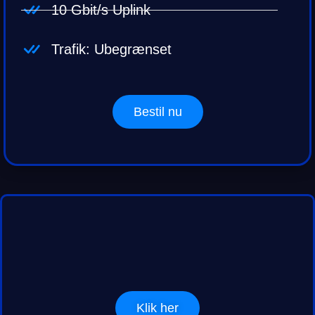
10 Gbit/s Uplink
Trafik: Ubegrænset
Bestil nu
Klik her