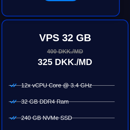
VPS 32 GB
400 DKK./MD
325 DKK./MD
12x vCPU Core @ 3.4 GHz
32 GB DDR4 Ram
240 GB NVMe SSD