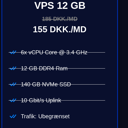
VPS 12 GB
185 DKK./MD
155 DKK./MD
6x vCPU Core @ 3.4 GHz
12 GB DDR4 Ram
140 GB NVMe SSD
10 Gbit/s Uplink
Trafik: Ubegrænset