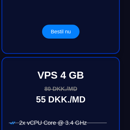
Bestil nu
VPS 4 GB
80 DKK./MD
55 DKK./MD
2x vCPU Core @ 3.4 GHz